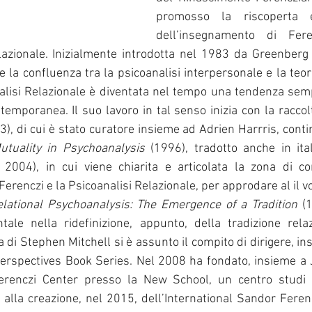
promosso la riscoperta e 
dell’insegnamento di Feren
lazionale. Inizialmente introdotta nel 1983 da Greenberg
la confluenza tra la psicoanalisi interpersonale e la teoria
nalisi Relazionale è diventata nel tempo una tendenza semp
temporanea. Il suo lavoro in tal senso inizia con la raccol
3), di cui è stato curatore insieme ad Adrien Harrris, contin
utuality in Psychoanalysis 
(1996), tradotto anche in ita
 2004), in cui viene chiarita e articolata la zona di co
 Ferenczi e la Psicoanalisi Relazionale, per approdare al il 
elational Psychoanalysis: The Emergence of a Tradition
 (
le nella ridefinizione, appunto, della tradizione relaz
i Stephen Mitchell si è assunto il compito di dirigere, in
Perspectives Book Series. Nel 2008 ha fondato, insieme a
Ferenczi Center presso la New School, un centro studi 
 alla creazione, nel 2015, dell’International Sandor Feren