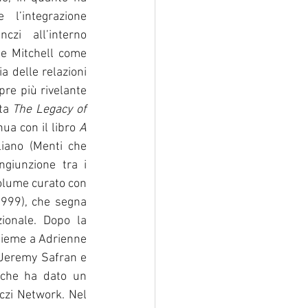
l’integrazione 
czi all’interno 
 e Mitchell come 
 delle relazioni 
re più rivelante 
ta 
The Legacy of 
ua con il libro 
A 
liano (Menti che 
ngiunzione tra i 
volume curato con 
1999), che segna 
ionale. Dopo la 
sieme a Adrienne 
 Jeremy Safran e 
che ha dato un 
czi Network. Nel 