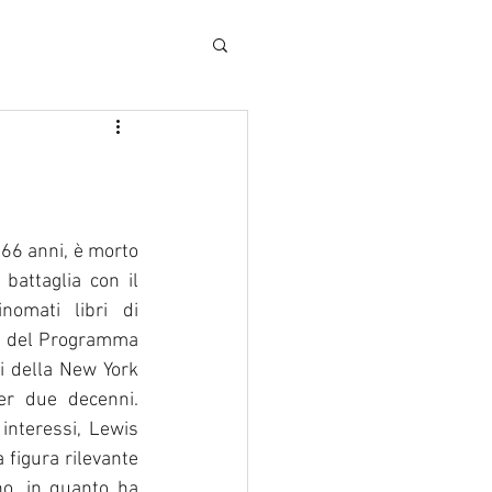
 66 anni, è morto 
attaglia con il 
nomati libri di 
re del Programma 
i della New York 
er due decenni. 
interessi, Lewis 
figura rilevante 
o, in quanto ha 