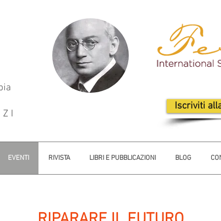
pia
Iscriviti al
CZI
EVENTI
RIVISTA
LIBRI E PUBBLICAZIONI
BLOG
CON
RIPARARE IL FUTURO