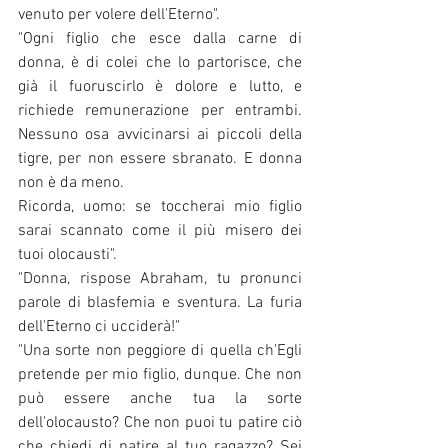
venuto per volere dell'Eterno".
"Ogni figlio che esce dalla carne di 
donna, è di colei che lo partorisce, che 
già il fuoruscirlo è dolore e lutto, e 
richiede remunerazione per entrambi. 
Nessuno osa avvicinarsi ai piccoli della 
tigre, per non essere sbranato. E donna 
non è da meno.
Ricorda, uomo: se toccherai mio figlio 
sarai scannato come il più misero dei 
tuoi olocausti".
"Donna, rispose Abraham, tu pronunci 
parole di blasfemia e sventura. La furia 
dell'Eterno ci ucciderà!"
"Una sorte non peggiore di quella ch'Egli 
pretende per mio figlio, dunque. Che non 
può essere anche tua la sorte 
dell'olocausto? Che non puoi tu patire ciò 
che chiedi di patire al tuo ragazzo? Sei 