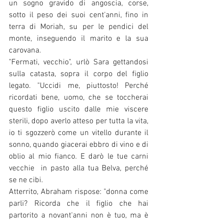
un sogno gravido di angoscia, corse, 
sotto il peso dei suoi cent'anni, fino in 
terra di Moriah, su per le pendici del 
monte, inseguendo il marito e la sua 
carovana.
"Fermati, vecchio", urlò Sara gettandosi 
sulla catasta, sopra il corpo del figlio 
legato. "Uccidi me, piuttosto! Perché 
ricordati bene, uomo, che se toccherai 
questo figlio uscito dalle mie viscere 
sterili, dopo averlo atteso per tutta la vita, 
io ti sgozzerò come un vitello durante il 
sonno, quando giacerai ebbro di vino e di 
oblio al mio fianco. E darò le tue carni 
vecchie  in pasto alla tua Belva, perché 
se ne cibi.
Atterrito, Abraham rispose: "donna come 
parli? Ricorda che il figlio che hai 
partorito a novant'anni non è tuo, ma è 