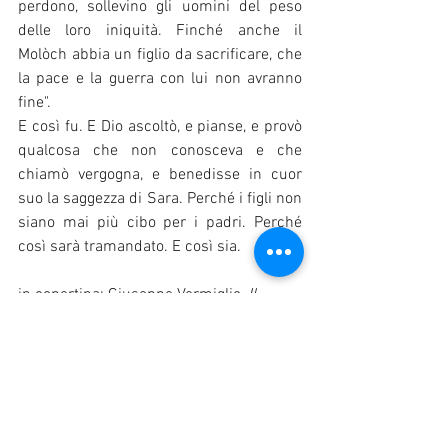
perdono, sollevino gli uomini del peso 
delle loro iniquità. Finché anche il 
Molòch abbia un figlio da sacrificare, che 
la pace e la guerra con lui non avranno 
fine".
E così fu. E Dio ascoltò, e pianse, e provò 
qualcosa che non conosceva e che 
chiamò vergogna, e benedisse in cuor 
suo la saggezza di Sara. Perché i figli non 
siano mai più cibo per i padri. Perché 
così sarà tramandato. E così sia.
in copertina: Giuseppe Vermiglio, 
Il 
sacrificio di Isacco 
(1585 circa - 1635 
circa). Vicenza, Museo Civico di Palazzo 
Chiericati.