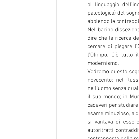
al linguaggio dell’in
paleologica) del sogn
abolendo le contraddi
Nel bacino disseziona
dire che la ricerca d
cercare di piegare l
l’Olimpo. C’è tutto 
modernismo.
Vedremo questo sogno
novecento: nel fluss
nell’uomo senza quali
il suo mondo; in Mun
cadaveri per studiare
esame minuzioso, a di
si vantava di essere
autoritratti contradd
contrapposte della re