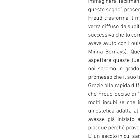
immaginerà facilment
questo sogno”, proseg
Freud trasforma il ma
verrà diffuso da subit
successiva che lo cor
aveva avuto con Louis
Minna Bernays). Que
aspettare queste tue
noi saremo in grado d
promesso che il suo l
Grazie alla rapida dif
che Freud decise di “
molti incubi (e che 
un’estetica adatta al
avesse già iniziato 
piacque perché proven
E’ un secolo in cui sa