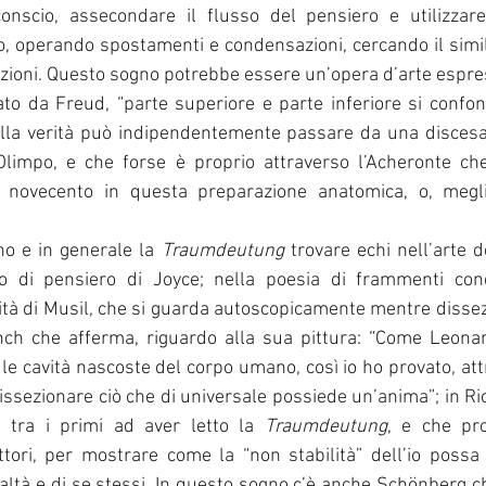
conscio, assecondare il flusso del pensiero e utilizzare
o, operando spostamenti e condensazioni, cercando il simil
zioni. Questo sogno potrebbe essere un’opera d’arte espre
to da Freud, “parte superiore e parte inferiore si confo
ella verità può indipendentemente passare da una discesa a
’Olimpo, e che forse è proprio attraverso l’Acheronte che
il novecento in questa preparazione anatomica, o, meglio
 e in generale la 
Traumdeutung
 trovare echi nell’arte d
o di pensiero di Joyce; nella poesia di frammenti conde
tà di Musil, che si guarda autoscopicamente mentre dissez
ch che afferma, riguardo alla sua pittura: “Come Leonar
 le cavità nascoste del corpo umano, così io ho provato, at
ssezionare ciò che di universale possiede un’anima”; in Ric
 tra i primi ad aver letto la 
Traumdeutung
, e che prod
ittori, per mostrare come la “non stabilità” dell’io possa 
altà e di se stessi. In questo sogno c’è anche Schönberg ch