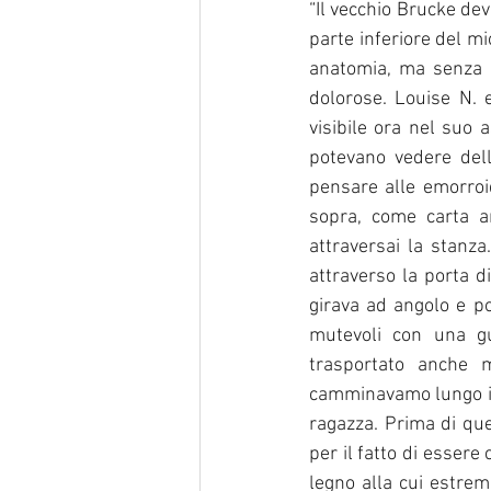
“Il vecchio Brucke dev
parte inferiore del m
anatomia, ma senza n
dolorose. Louise N. 
visibile ora nel suo 
potevano vedere del
pensare alle emorroid
sopra, come carta a
attraversai la stanz
attraverso la porta di
girava ad angolo e po
mutevoli con una gu
trasportato anche 
camminavamo lungo il 
ragazza. Prima di que
per il fatto di essere
legno alla cui estrem