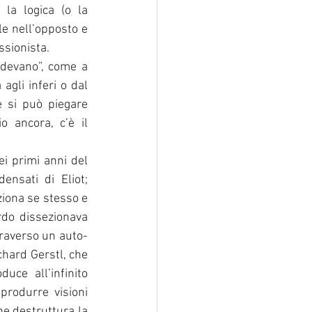
 la logica (o la 
e nell’opposto e 
ssionista.
ndevano”, come a 
gli inferi o dal 
 si può piegare 
 ancora, c’è il 
ei primi anni del 
nsati di Eliot; 
iona se stesso e 
do dissezionava 
traverso un auto-
hard Gerstl, che 
uce all’infinito 
produrre visioni 
e destruttura la 