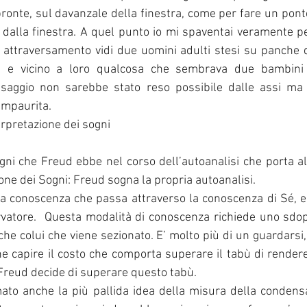
pronte, sul davanzale della finestra, come per fare un ponte
dalla finestra. A quel punto io mi spaventai veramente p
 attraversamento vidi due uomini adulti stesi su panche d
a e vicino a loro qualcosa che sembrava due bambini 
saggio non sarebbe stato reso possibile dalle assi ma 
impaurita. 
rpretazione dei sogni
ogni che Freud ebbe nel corso dell’autoanalisi che porta al
one dei Sogni: Freud sogna la propria autoanalisi.
 conoscenza che passa attraverso la conoscenza di Sé, e i
rvatore.  Questa modalità di conoscenza richiede uno sdop
che colui che viene sezionato. E’ molto più di un guardarsi,
he capire il costo che comporta superare il tabù di rendere
. Freud decide di superare questo tabù.
ato anche la più pallida idea della misura della condensa