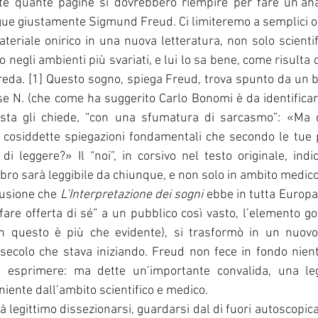
e quante pagine si dovrebbero riempire per fare un’anal
ue giustamente Sigmund Freud. Ci limiteremo a semplici o
teriale onirico in una nuova letteratura, non solo scientifi
o negli ambienti più svariati, e lui lo sa bene, come risulta 
reda. [1] Questo sogno, spiega Freud, trova spunto da un b
e N. (che come ha suggerito Carlo Bonomi è da identificar
sta gli chiede, “con una sfumatura di sarcasmo”: «Ma 
 cosiddette spiegazioni fondamentali che secondo le tue
i leggere?» Il “noi”, in corsivo nel testo originale, ind
ibro sarà leggibile da chiunque, e non solo in ambito medico
fusione che 
L’Interpretazione dei sogni
 ebbe in tutta Europa, 
fare offerta di sé” a un pubblico così vasto, l’elemento go
in questo è più che evidente), si trasformò in un nuovo 
 secolo che stava iniziando. Freud non fece in fondo nient
a esprimere: ma dette un’importante convalida, una leg
iente dall’ambito scientifico e medico.
rà legittimo dissezionarsi, guardarsi dal di fuori autoscopic