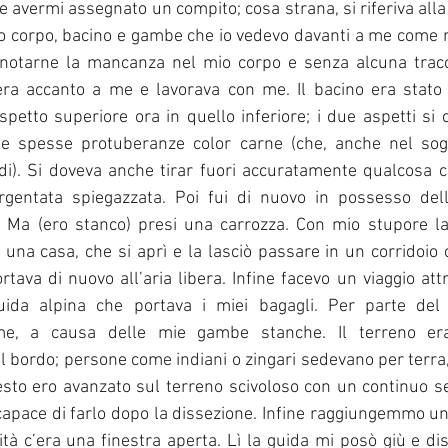
e avermi assegnato un compito; cosa strana, si riferiva alla
io corpo, bacino e gambe che io vedevo davanti a me come ne
otarne la mancanza nel mio corpo e senza alcuna tracci
era accanto a me e lavorava con me. Il bacino era stato 
aspetto superiore ora in quello inferiore; i due aspetti si 
le spesse protuberanze color carne (che, anche nel sog
i). Si doveva anche tirar fuori accuratamente qualcosa c
rgentata spiegazzata. Poi fui di nuovo in possesso del
a. Ma (ero stanco) presi una carrozza. Con mio stupore la
 una casa, che si aprì e la lasciò passare in un corridoio c
rtava di nuovo all’aria libera. Infine facevo un viaggio att
ida alpina che portava i miei bagagli. Per parte del
me, a causa delle mie gambe stanche. Il terreno era
bordo; persone come indiani o zingari sedevano per terra, 
sto ero avanzato sul terreno scivoloso con un continuo s
 capace di farlo dopo la dissezione. Infine raggiungemmo una
ità c’era una finestra aperta. Lì la guida mi posò giù e dis