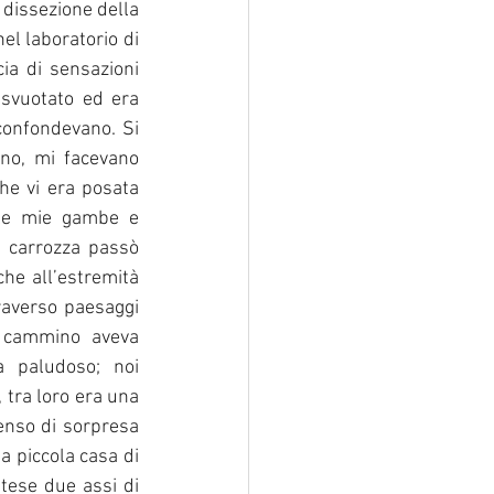
 dissezione della 
l laboratorio di 
a di sensazioni 
svuotato ed era 
confondevano. Si 
no, mi facevano 
he vi era posata 
le mie gambe e 
 carrozza passò 
he all’estremità 
raverso paesaggi 
 cammino aveva 
 paludoso; noi 
tra loro era una 
enso di sorpresa 
 piccola casa di 
tese due assi di 