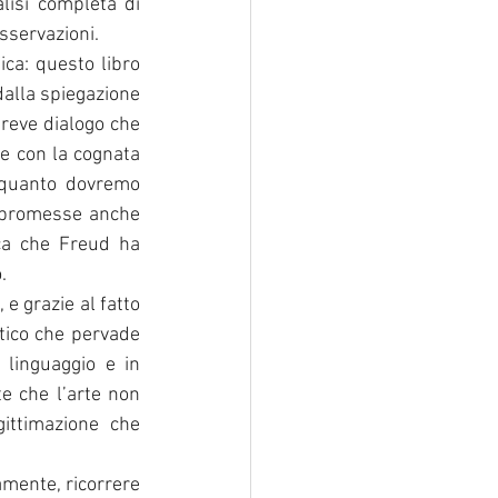
isi completa di 
sservazioni.
ca: questo libro 
dalla spiegazione 
reve dialogo che 
e con la cognata 
quanto dovremo 
 promesse anche 
ica che Freud ha 
.
e grazie al fatto 
tico che pervade 
linguaggio e in 
e che l’arte non 
ittimazione che 
amente, ricorrere 