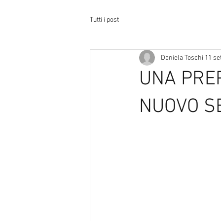
Tutti i post
Daniela Toschi
11 se
UNA PRE
NUOVO S